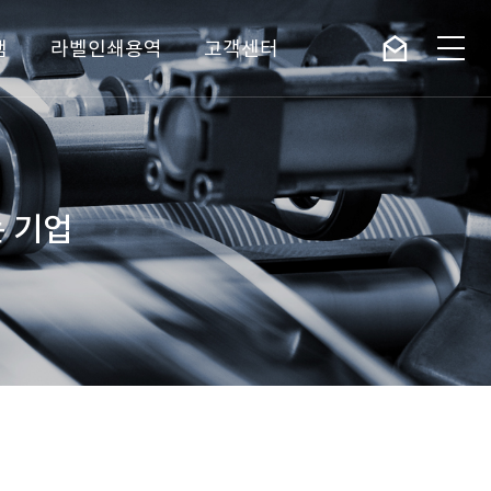
램
라벨인쇄용역
고객센터
 기업